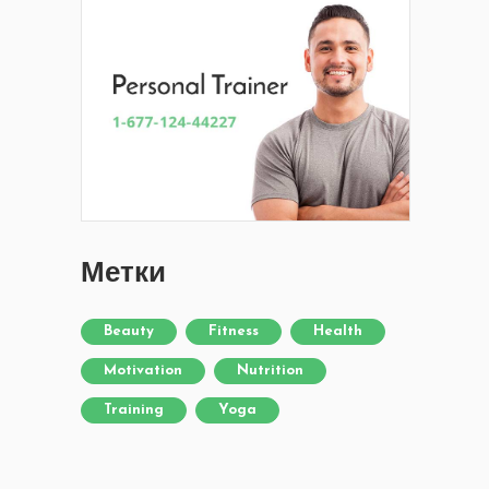
Метки
Beauty
Fitness
Health
Motivation
Nutrition
Training
Yoga