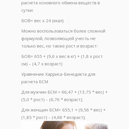
расчета основного обмена веществ в
сутки:
БОВ= вес х 24 (ккал)
Можно воспользоваться более сложной
формулой, позволяющей учесть не
только вес, но также рост и возраст:
БОВ= 655 + (9,6 х вес в кг) + (1,8 х рост
см) – (4,7 х возраст)
Уравнение Харриса-Бенедикта для
расчета БСМ
Для мужчин БСМ = 66,47 + (13,75 * вес) +
(5,0 * рост) – (6,76 * возраст);
Для женщин БСМ= 655,1 + (9,56 * вес) +
(1,85 * рост) – (4,68 * возраст);