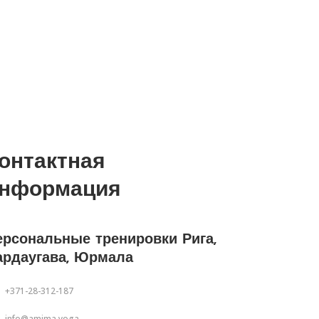
онтактная
нформация
ерсональные тренировки Рига,
ардаугава, Юрмала
+371-28-312-187
info@amima.yoga