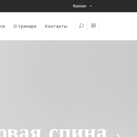
Russian
ги
О тренере
Контакты
овая спина