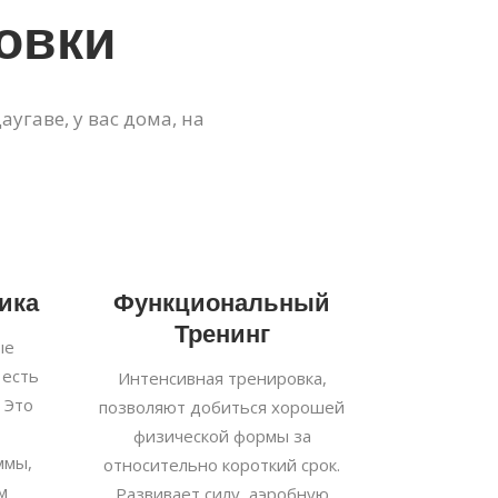
овки
угаве, у вас дома, на
ика
Функциональный
Тренинг
ые
 есть
Интенсивная тренировка,
 Это
позволяют добиться хорошей
физической формы за
ммы,
относительно короткий срок.
м
Развивает силу, аэробную