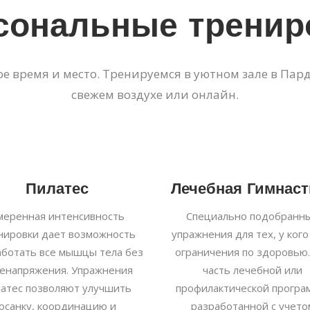
сональные тренир
 время и место. Тренируемся в уютном зале в Парда
свежем воздухе или онлайн.
Пилатес
Лечебная Гимнаст
меренная интенсивность
Специально подобранн
нировки дает возможность
упражнения для тех, у кого
аботать все мышцы тела без
ограничения по здоровью.
енапряжения. Упражнения
часть лечебной или
латес позволяют улучшить
профилактической програ
осанку, координацию и
разработанной с учето