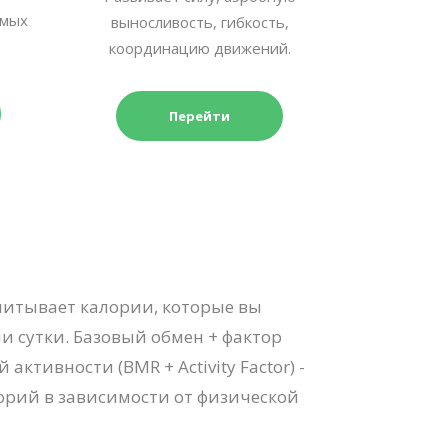
емых
выносливость, гибкость,
координацию движений.
Перейти
читывает калории, которые вы
ни сутки. Базовый обмен + фактор
ктивности (BMR + Activity Factor) -
орий в зависимости от физической