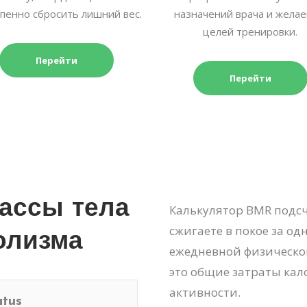
пенно сбросить лишний вес.
назначений врача и жела
целей тренировки.
Перейти
Перейти
массы тела
Калькулятор BMR подс
сжигаете в покое за од
олизма
ежедневной физической а
это общие затраты кал
активности.
atus