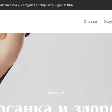
aldones iela 7, Zemgales priekšpilsēta, Rīga, LV-1046
Статьи
Услу
ПИЛАТЕС
осанка и здор