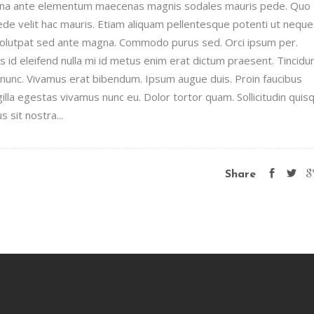
urna ante elementum maecenas magnis sodales mauris pede. Quo
pede velit hac mauris. Etiam aliquam pellentesque potenti ut neque
 volutpat sed ante magna. Commodo purus sed. Orci ipsum per.
id eleifend nulla mi id metus enim erat dictum praesent. Tincidu
unc. Vivamus erat bibendum. Ipsum augue duis. Proin faucibus
illa egestas vivamus nunc eu. Dolor tortor quam. Sollicitudin quis
 sit nostra...
Share