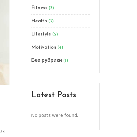
Fitness
(3)
Health
(3)
Lifestyle
(2)
Motivation
(4)
Без рубрики
(1)
Latest Posts
No posts were found.
a a.