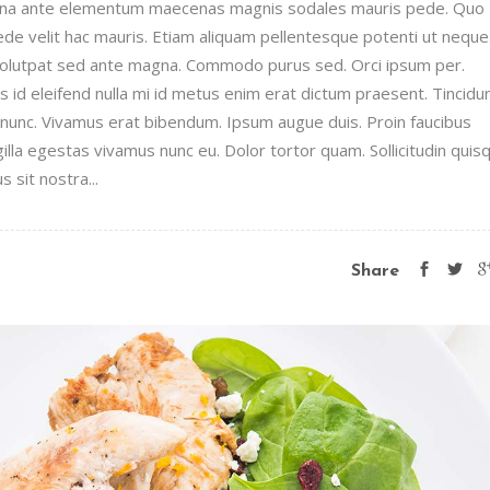
urna ante elementum maecenas magnis sodales mauris pede. Quo
pede velit hac mauris. Etiam aliquam pellentesque potenti ut neque
 volutpat sed ante magna. Commodo purus sed. Orci ipsum per.
id eleifend nulla mi id metus enim erat dictum praesent. Tincidu
unc. Vivamus erat bibendum. Ipsum augue duis. Proin faucibus
illa egestas vivamus nunc eu. Dolor tortor quam. Sollicitudin quis
 sit nostra...
Share