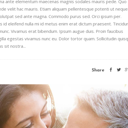
urna ante elementum maecenas magnis sodales mauris pede. Quo
pede velit hac mauris. Etiam aliquam pellentesque potenti ut neque
 volutpat sed ante magna. Commodo purus sed. Orci ipsum per.
id eleifend nulla mi id metus enim erat dictum praesent. Tincidu
unc. Vivamus erat bibendum. Ipsum augue duis. Proin faucibus
illa egestas vivamus nunc eu. Dolor tortor quam. Sollicitudin quis
 sit nostra...
Share