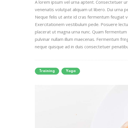
A lorem ipsum vel urna aptent. Consectetuer 
venenatis volutpat aliquam ut libero. Dui urna 
Neque felis ut ante id cras fermentum feugiat
Exercitationem vestibulum pede. Posuere lectus 
placerat ut magna urna nunc. Quam fermentum n
pulvinar nullam illum maecenas. Fermentum fring
neque quisque ad in duis consectetuer penatibus
Training
Yoga