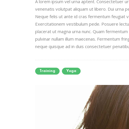
A lorem ipsum vel urna aptent. Consectetuer 
venenatis volutpat aliquam ut libero. Dui urna 
Neque felis ut ante id cras fermentum feugiat
Exercitationem vestibulum pede. Posuere lectus 
placerat ut magna urna nunc. Quam fermentum n
pulvinar nullam illum maecenas. Fermentum fring
neque quisque ad in duis consectetuer penatibus
Training
Yoga