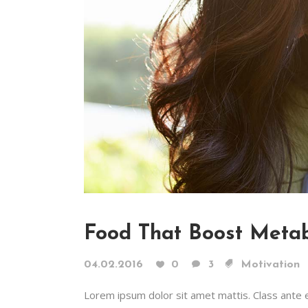
Food That Boost Metab
04.02.2016
0
3
Motivation
Lorem ipsum dolor sit amet mattis. Class ante era