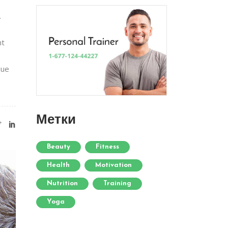
.
nt
que
Метки
Beauty
Fitness
Health
Motivation
Nutrition
Training
Yoga