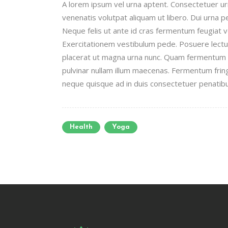
A lorem ipsum vel urna aptent. Consectetuer 
venenatis volutpat aliquam ut libero. Dui urna 
Neque felis ut ante id cras fermentum feugiat
Exercitationem vestibulum pede. Posuere lectus 
placerat ut magna urna nunc. Quam fermentum n
pulvinar nullam illum maecenas. Fermentum fring
neque quisque ad in duis consectetuer penatibus
Health
Yoga