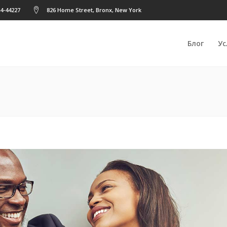
24-44227
826 Home Street, Bronx, New York
Блог
Ус