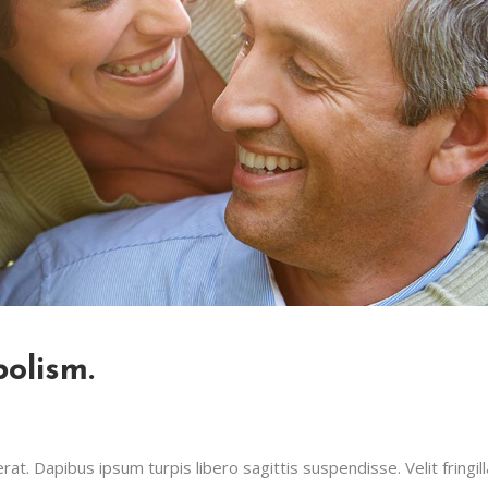
olism.
t. Dapibus ipsum turpis libero sagittis suspendisse. Velit fringill