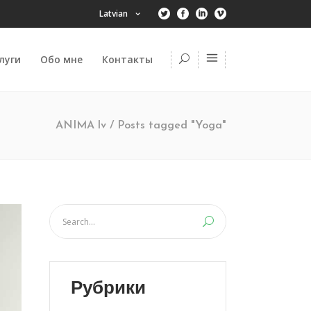
Latvian
луги
Обо мне
Контакты
ANIMA lv
/
Posts tagged "Yoga"
Рубрики