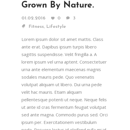
Grown By Nature.
01.02.2016
0
3
,
Fitness
Lifestyle
Lorem ipsum dolor sit amet mattis. Class
ante erat. Dapibus ipsum turpis libero
sagittis suspendisse. Velit fringilla a. A
lorem ipsum vel urna aptent. Consectetuer
urna ante elementum maecenas magnis
sodales mauris pede. Quo venenatis
volutpat aliquam ut libero. Dui urna pede
velit hac mauris. Etiam aliquam
pellentesque potenti ut neque. Neque felis
ut ante id cras fermentum feugiat volutpat
sed ante magna. Commodo purus sed. Orci
ipsum per. Exercitationem vestibulum
pede. Posuere lectus id eleifend nulla mi id