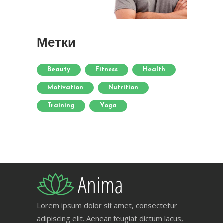
Метки
Beauty
Fitness
Health
Motivation
Nutrition
Training
Yoga
Lorem ipsum dolor sit amet, consectetur
adipiscing elit. Aenean feugiat dictum lacus,